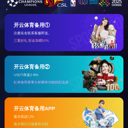
地址：兰州新区栖云山路751号 电话：0931-8252565 邮箱：

lzxqsh@163.com
下载专区
Copyright © 2026 版权所有 安博app最新版下载_安博（中
国）
陇ICP备19004377号
甘公网安备 62012102000096号
访问量：
次 设计制作
宏点网络
微信公众号
抖音二维码
足球网
|
星空首页_星空(中国)
|
乐鱼（中国）官方网站
|
乐动在
线
|
星空官网登录入口_星空online（中国）
|
星空体育综合登录
入口（中国）官方网站
|
华体会手机网页版
|
开云手机入口官网
|