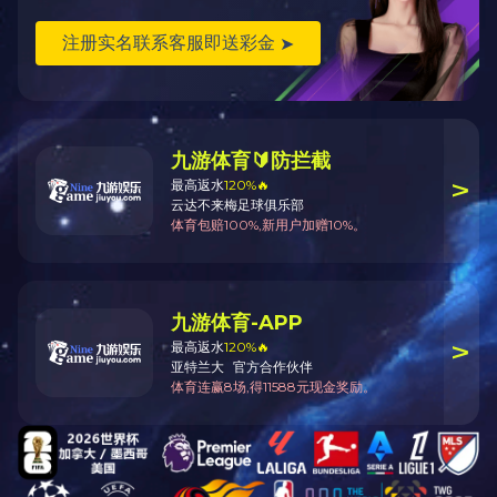
化工安全技能实训基地交流学习
· 兰州新区客户端| 新区新增1家省级劳务品牌
2025-07-03
· 兰州新区发布 | 新区重点企业生态环境保护业
2025-07-03
务能力提升培训班圆满结束
· 新甘肃 | 兰洽会特别报道：新区绿色化工产业
2025-07-01
规模持续壮大
· 新甘肃 | 石化集团各党支部开展庆“七一”系列
2025-07-01
活动
· 兰州新区报 | 新区化工园区污水处理厂（一
2025-07-01
期）扩建项目火热推进
«
1
2
3
4
5
6
7
8
9
10
11
12
...
46
»