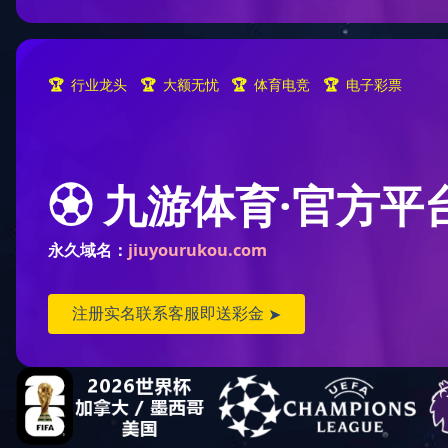
· 甘肃新闻 | 广东省甘肃商会会长史浩天一行在兰药药业公司
· 新甘肃 | 专精特新C区又有新项目抢工开建
· 新甘肃 | 产学研协同融合 科技创新结硕果——新区石化
· 新甘肃 | 兰州泰雷克化学有限公司投产运营 新区专精特新
· 新甘肃 | 石化集团化工热电公司实现双机双炉稳定运行
· 新甘肃 | 新区石化集团召开2026年安全环保工作会议
· 新甘肃 | 石化集团专精特新公司开展孵化基地机动车辆安全