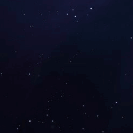
· 新甘肃 | 新区石化集团召开“十五五”高质量发展动员大会
· 新甘肃 | 喜讯！石化集团专精特新公司技术创新成果获甘
· 新甘肃 | 新区石化集团领导班子成员深入基层单位宣讲党
«
地址：兰州新区栖云山路751号 电话：0931-8252565 邮箱：lzxqs