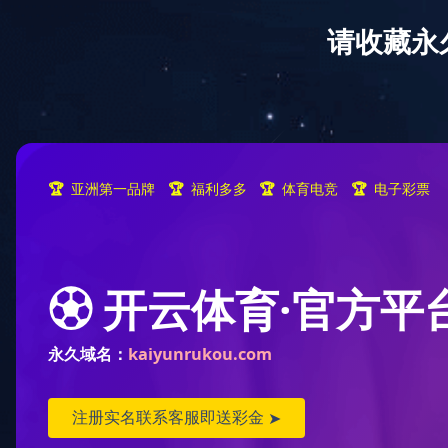
欢迎访问安博app最新版下载_安博（中国）官方网站
集团安博app最新版下载_安博（中
当前位置：
安博app最新版下载_安博（中国）
>
新闻动态
>
媒体