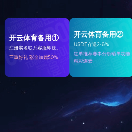
· 新甘肃 | 绿洲聚材年产1600吨化学试剂项目试生产
· 新甘肃 | 新区专精特新化工产业孵化基地再添产值破亿元企
· 新甘肃 | 下调蒸汽售价！石化集团化工热电公司助力化工园
· 新甘肃 | 年销售额突破1.4亿 丰鼎新材料为孵化基地增添新动
· 新甘肃 | 兰州新区化工孵化基地两企业2025年产值均破亿
· 新甘肃 | 硬核突破！新区专精特新化工产业孵化基地两企业2
· 新甘肃 | 326亩园区“建成即满租”——新区专精特新化工