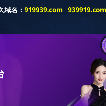
2026年08月06日 星期四 21:17:29
农历冬月二十
国）
安博app最新版下载_安博（中
聚焦