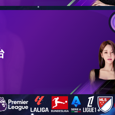
考察交流
集团专精特新公司孵化基地迈向高质量发展
化工产业孵化基地再添新动能
教育培训