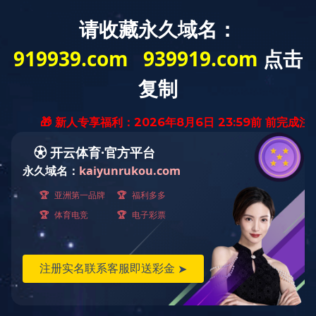
当前位置：
安博app最新版下载_安博（中国）
>
新闻动态
>
省
市新闻
· 人民日报专版｜兰州新区：社会服务提质 基
2024-11-20
层治理增效
· 新华社｜新业拔地起——兰州新区“招商引
2024-11-19
资”成效观察
· 兰州新区着力探索医防融合发展新路径
2024-11-18
· 人民日报｜兰州新区：搭建传播平台 推动融
2024-11-12
合发展
· 兰州新区：“金融活水”助力个体工商户发展
2024-11-05