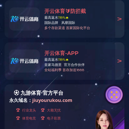
· 甘肃：新型工业化推动高质量发展驶入快车
2024-11-04
道
· “访民”脚步不停 “问暖”热度不减
2024-11-01
· 兰州新区：筑巢引凤，打造人才集聚“新高
2024-10-30
地”
· 兰州新区：“微治理”托起民生“大幸福”
2024-10-28
· 图解丨兰州新区构筑人才高地“引育留用”新
2024-10-24
沃土
· 左龙带队拜访润泽智算科技集团
2024-10-17
· 张国清在甘肃调研
2024-10-11